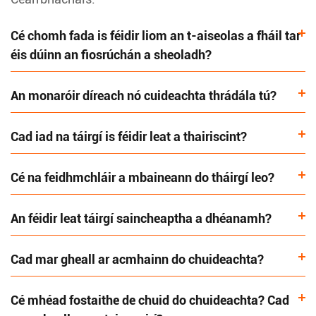
Cé chomh fada is féidir liom an t-aiseolas a fháil tar
éis dúinn an fiosrúchán a sheoladh?
An monaróir díreach nó cuideachta thrádála tú?
Cad iad na táirgí is féidir leat a thairiscint?
Cé na feidhmchláir a mbaineann do tháirgí leo?
An féidir leat táirgí saincheaptha a dhéanamh?
Cad mar gheall ar acmhainn do chuideachta?
Cé mhéad fostaithe de chuid do chuideachta? Cad