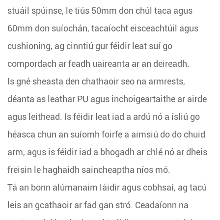
stuáil spúinse, le tiús 50mm don chúl taca agus
60mm don suíochán, tacaíocht eisceachtúil agus
cushioning, ag cinntiú gur féidir leat suí go
compordach ar feadh uaireanta ar an deireadh.
Is gné sheasta den chathaoir seo na armrests,
déanta as leathar PU agus inchoigeartaithe ar airde
agus leithead. Is féidir leat iad a ardú nó a ísliú go
héasca chun an suíomh foirfe a aimsiú do do chuid
arm, agus is féidir iad a bhogadh ar chlé nó ar dheis
freisin le haghaidh saincheaptha níos mó.
Tá an bonn alúmanaim láidir agus cobhsaí, ag tacú
leis an gcathaoir ar fad gan stró. Ceadaíonn na