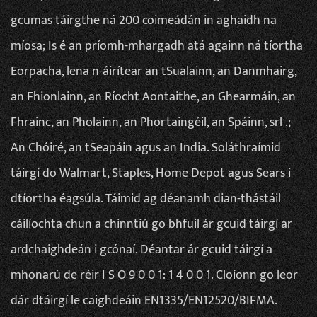
gcumas táirgthe ná 200 coimeádán in aghaidh na
míosa; Is é an príomh-mhargadh atá againn ná tíortha
Eorpacha, lena n-áirítear an tSualainn, an Danmhairg,
an Fhionlainn, an Ríocht Aontaithe, an Ghearmáin, an
Fhrainc, an Pholainn, an Phortaingéil, an Spáinn, srl .;
An Chóiré, an tSeapáin agus an India. Soláthraímid
táirgí do Walmart, Staples, Home Depot agus Sears i
dtíortha éagsúla. Táimid ag déanamh dian-thástáil
cáilíochta chun a chinntiú go bhfuil ár gcuid táirgí ar
ardchaighdeán i gcónaí. Déantar ár gcuid táirgí a
mhonarú de réir I S O 9 0 0 1: 1 4 0 0 1. Cloíonn go leor
dár dtáirgí le caighdeáin EN1335/EN12520/BIFMA.