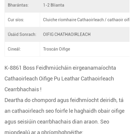
Bharántas:
1-2 Blianta
Cur síos:
Cluiche ríomhaire Cathaoirleach / cathaoir oifig
Úsáid Sonrach:
OIFIG CHATHAOIRLEACH
Cineál:
Troscán Oifige
K-8861
Boss Feidhmiúcháin eirgeanamaíochta
Cathaoirleach Oifige Pu Leathar Cathaoirleach
Cearrbhachais
!
Deartha do chompord agus feidhmíocht deiridh, tá
an cathaoirleach seo foirfe le haghaidh obair oifige
agus seisiúin cearrbhachais dian araon. Seo
miondealú ar a phríomhghnéithe: