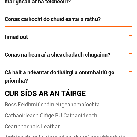
mar gheall ar na teicneoirí?
Conas cáilíocht do chuid earraí a ráthú?
timed out
Conas na hearraí a sheachadadh chugainn?
Cá háit a ndéantar do tháirgí a onnmhairiú go
príomha?
CUR SÍOS AR AN TÁIRGE
Boss Feidhmiúcháin eirgeanamaíochta
Cathaoirleach Oifige PU Cathaoirleach
Cearrbhachais Leathar