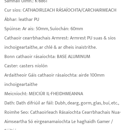
Samhail Uimh.: K-8861
Cur síos: CATHAOIRLEACH RÁSAÍOCHTA/CARCHAIRMEACH
Ábhar: leathar PU
Spúinse: Ar ais: 50mm, Suíochán: 60mm
Cathaoir cearrbhachais Armrest: Armrest PU suas & síos
inchoigeartaithe, ar chlé & ar dheis inaistrithe.
Bonn cathaoir rásaíochta: BASE ALUMINUM
Caster: casters níolón
Ardaitheoir Gáis cathaoir rásaíochta: airde 100mm
inchoigeartaithe
Meicníocht: MEICIÚR IL-FHEIDHMEANNA
Dath: Dath difriúil ar fáil: Dubh, dearg, gorm, glas, buí, etc.,
Roimhe Seo: Cathaoirleach Rásaíochta Cearrbhachais Nua-
Aimseartha Só eirgeanamaíochta Le haghaidh Gamer /