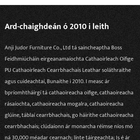
Ard-chaighdeán ó 2010 i leith
Anji Judor Furniture Co., Ltd tá
saincheaptha Boss
Feidhmiúcháin eirgeanamaíochta Cathaoirleach Oifige
PU Cathaoirleach Cearrbhachais Leathar soláthraithe
agus cuideachtaí
, Bunaithe i 2010. I measc ár
bpríomhtháirgí tá cathaoireacha oifige, cathaoireacha
rásaíochta, cathaoireacha mogalra, cathaoireacha
glúine, táblaí cearrbhachais, go háirithe cathaoireacha
cearrbhachais; clúdaíonn ár monarcha réimse níos mó
ná 30,000 méadar cearnach; línte táirgeachta; Is é ár