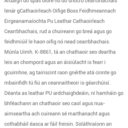
Ardaigh do spás oibre nó do shocrú cearrbhachais
lenár gCathaoirleach Oifige Boss Feidhmeannach
Eirgeanamaíochta Pu Leathar Cathaoirleach
Cearrbhachais, rud a chuireann go breá agus go
feidhmiúil le haon oifig nó nead cearrbhachais.
Múnla Uimh. K-8861, tá an chathaoir seo deartha
leis an chompord agus an áisiúlacht is fearr i
gcuimhne, ag tairiscint raon gnéithe atá cinnte go
mbainfidh tú fiú an ceannaitheoir is géarchúisí.
Déanta as leathar PU ardchaighdeáin, ní hamháin go
bhféachann an chathaoir seo caol agus nua-
aimseartha ach cuireann sé marthanacht agus
cothabháil éasca ar fáil freisin. Soláthraíonn an