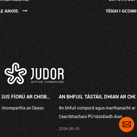
TÉIGH I GCOMHAIRLE ANOIS
AN BHFUIL TÁSTÁIL DHIAN AR CHOMPORD AGUS AR MHARTHANACHT CHA...
An bhfuil compord agus marthanacht an Cathaoirleach Oifige
Cearrbhachais PU tástáladh dian...
2024-06-20