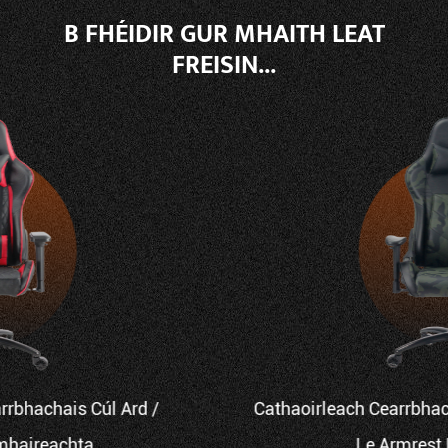
B FHÉIDIR GUR MHAITH LEAT
FREISIN...
Cathaoirleach Cearrbhachais PU eirgeanamaíochta
Le Armrest PU Adjustable