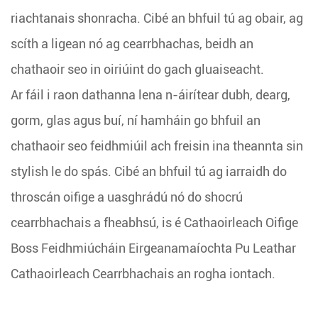
riachtanais shonracha. Cibé an bhfuil tú ag obair, ag
scíth a ligean nó ag cearrbhachas, beidh an
chathaoir seo in oiriúint do gach gluaiseacht.
Ar fáil i raon dathanna lena n-áirítear dubh, dearg,
gorm, glas agus buí, ní hamháin go bhfuil an
chathaoir seo feidhmiúil ach freisin ina theannta sin
stylish le do spás. Cibé an bhfuil tú ag iarraidh do
throscán oifige a uasghrádú nó do shocrú
cearrbhachais a fheabhsú, is é Cathaoirleach Oifige
Boss Feidhmiúcháin Eirgeanamaíochta Pu Leathar
Cathaoirleach Cearrbhachais an rogha iontach.