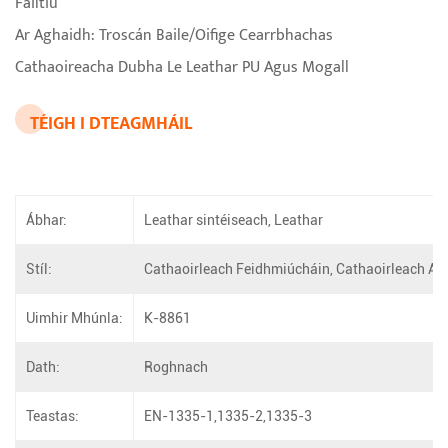
Fáiltiú
Ar Aghaidh: Troscán Baile/Oifige Cearrbhachas
Cathaoireacha Dubha Le Leathar PU Agus Mogall
TÉIGH I DTEAGMHÁIL
Ábhar:
Leathar sintéiseach, Leathar
Stíl:
Cathaoirleach Feidhmiúcháin, Cathaoirleach Ard
Uimhir Mhúnla:
K-8861
Dath:
Roghnach
Teastas:
EN-1335-1,1335-2,1335-3