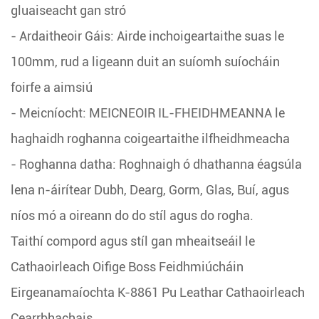
gluaiseacht gan stró
- Ardaitheoir Gáis: Airde inchoigeartaithe suas le
100mm, rud a ligeann duit an suíomh suíocháin
foirfe a aimsiú
- Meicníocht: MEICNEOIR IL-FHEIDHMEANNA le
haghaidh roghanna coigeartaithe ilfheidhmeacha
- Roghanna datha: Roghnaigh ó dhathanna éagsúla
lena n-áirítear Dubh, Dearg, Gorm, Glas, Buí, agus
níos mó a oireann do do stíl agus do rogha.
Taithí compord agus stíl gan mheaitseáil le
Cathaoirleach Oifige Boss Feidhmiúcháin
Eirgeanamaíochta K-8861 Pu Leathar Cathaoirleach
Cearrbhachais.