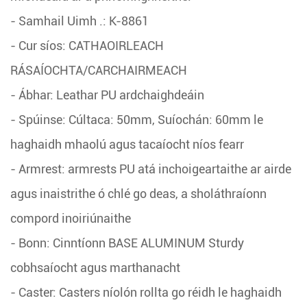
- Samhail Uimh .: K-8861
- Cur síos: CATHAOIRLEACH
RÁSAÍOCHTA/CARCHAIRMEACH
- Ábhar: Leathar PU ardchaighdeáin
- Spúinse: Cúltaca: 50mm, Suíochán: 60mm le
haghaidh mhaolú agus tacaíocht níos fearr
- Armrest: armrests PU atá inchoigeartaithe ar airde
agus inaistrithe ó chlé go deas, a sholáthraíonn
compord inoiriúnaithe
- Bonn: Cinntíonn BASE ALUMINUM Sturdy
cobhsaíocht agus marthanacht
- Caster: Casters níolón rollta go réidh le haghaidh