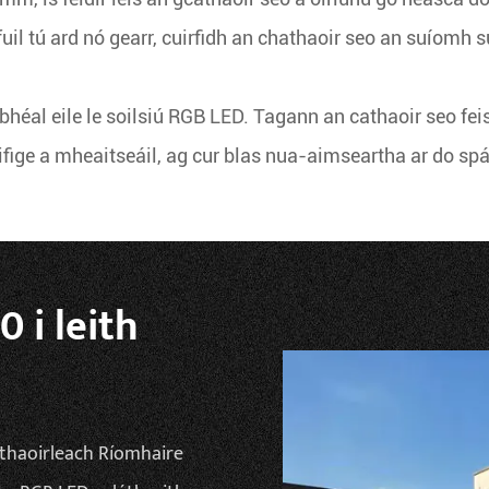
uil tú ard nó gearr, cuirfidh an chathaoir seo an suíomh suí
bhéal eile le soilsiú RGB LED. Tagann an cathaoir seo feist
fige a mheaitseáil, ag cur blas nua-aimseartha ar do spá
 i leith
thaoirleach Ríomhaire