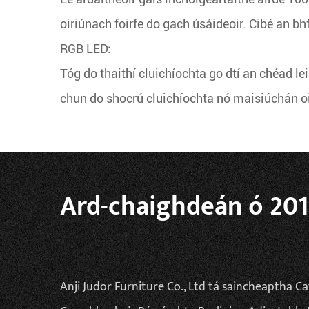
oiriúnach foirfe do gach úsáideoir. Cibé an bhf
RGB LED:
Tóg do thaithí cluichíochta go dtí an chéad lei
chun do shocrú cluichíochta nó maisiúchán oi
Ard-chaighdeán ó 2010
Anji Judor Furniture Co., Ltd tá
saincheaptha Ca