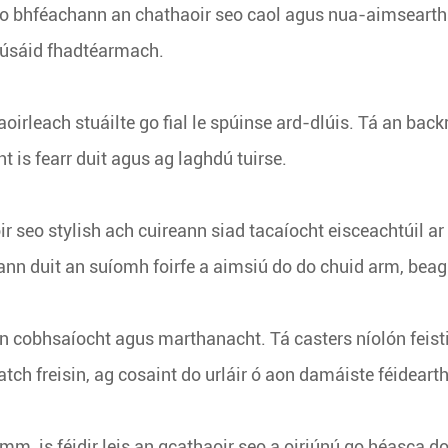
go bhféachann an chathaoir seo caol agus nua-aimseart
n úsáid fhadtéarmach.
irleach stuáilte go fial le spúinse ard-dlúis. Tá an back
 is fearr duit agus ag laghdú tuirse.
eo stylish ach cuireann siad tacaíocht eisceachtúil ar fái
nn duit an suíomh foirfe a aimsiú do do chuid arm, beag
nn cobhsaíocht agus marthanacht. Tá casters níolón feist
tch freisin, ag cosaint do urláir ó aon damáiste féideart
mm, is féidir leis an gcathaoir seo a oiriúnú go héasca d