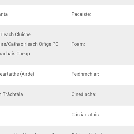
anta
Pacáiste:
rleach Cluiche
re/Cathaoirleach Oifige PC
Foam:
hachais Cheap
eartaithe (Airde)
Feidhmchlár:
n Tráchtála
Cineálacha:
Cás iarratais: