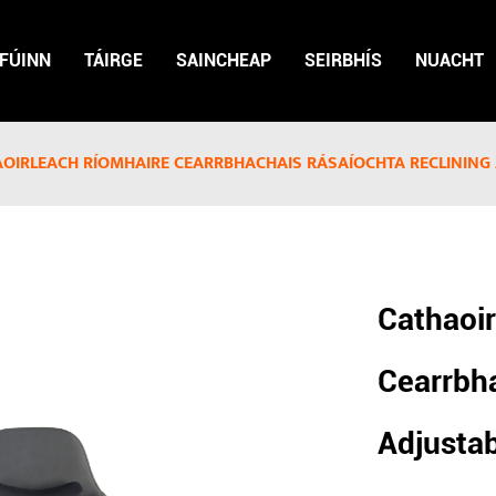
FÚINN
TÁIRGE
SAINCHEAP
SEIRBHÍS
NUACHT
OIRLEACH RÍOMHAIRE CEARRBHACHAIS RÁSAÍOCHTA RECLINING 
Cathaoi
Cearrbha
Adjusta