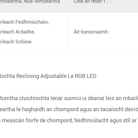
mseartha, Nua-Aimseartha
Cibé an féidir f... :
rleach Feidhmiúcháin,
rleach Ardaithe,
Áit tionscnaimh:
rleach Sclóine
íochta Reclining Adjustable Le RGB LED
umtha cluichíochta lenár suimiú is déanaí leis an mbail
tha le haghaidh an chompord agus an tacaíocht deiridh 
n meascán foirfe de chompord, feidhmiúlacht agus stíl ar f