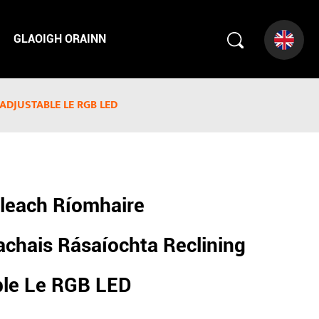
GLAOIGH ORAINN
ADJUSTABLE LE RGB LED
rleach Ríomhaire
chais Rásaíochta Reclining
ble Le RGB LED