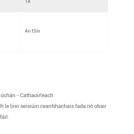
Tá
An tSín
iúchán - Cathaoirleach
le linn seisiúin cearrbhachais fada nó obair
áil.