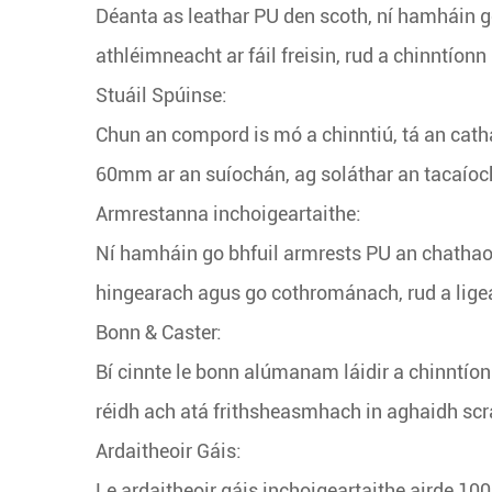
Déanta as leathar PU den scoth, ní hamháin 
athléimneacht ar fáil freisin, rud a chinntíon
Stuáil Spúinse:
Chun an compord is mó a chinntiú, tá an cathao
60mm ar an suíochán, ag soláthar an tacaíocht
Armrestanna inchoigeartaithe:
Ní hamháin go bhfuil armrests PU an chathaoir s
hingearach agus go cothrománach, rud a ligea
Bonn & Caster:
Bí cinnte le bonn alúmanam láidir a chinntío
réidh ach atá frithsheasmhach in aghaidh scra
Ardaitheoir Gáis:
Le ardaitheoir gáis inchoigeartaithe airde 100