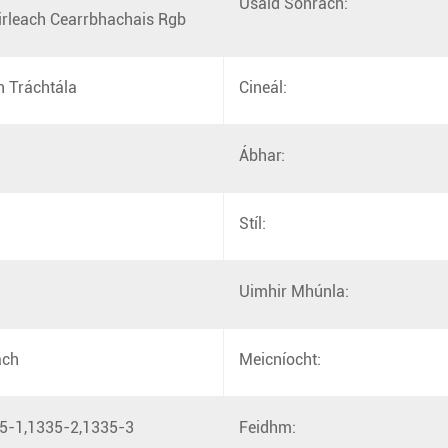
Úsáid Sonrach:
irleach Cearrbhachais Rgb
n Tráchtála
Cineál:
Ábhar:
Stíl:
Uimhir Mhúnla:
ach
Meicníocht:
5-1,1335-2,1335-3
Feidhm: