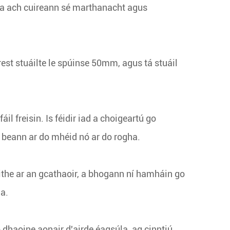
ha ach cuireann sé marthanacht agus
rest stuáilte le spúinse 50mm, agus tá stuáil
l freisin. Is féidir iad a choigeartú go
 beann ar do mhéid nó ar do rogha.
ithe ar an gcathaoir, a bhogann ní hamháin go
ha.
o dhaoine aonair d'airde éagsúla, ag cinntiú