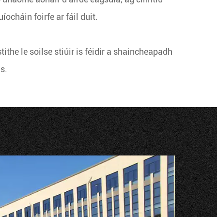
ocháin foirfe ar fáil duit.
ithe le soilse stiúir is féidir a shaincheapadh
s.