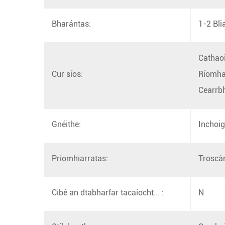
Bharántas:
1-2 Bli
Cathaoi
Cur síos:
Ríomhai
Cearrb
Gnéithe:
Inchoig
Príomhiarratas:
Troscá
Cibé an dtabharfar tacaíocht... :
N