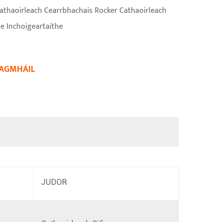
Cathaoirleach Cearrbhachais Rocker Cathaoirleach
e Inchoigeartaithe
EAGMHÁIL
JUDOR