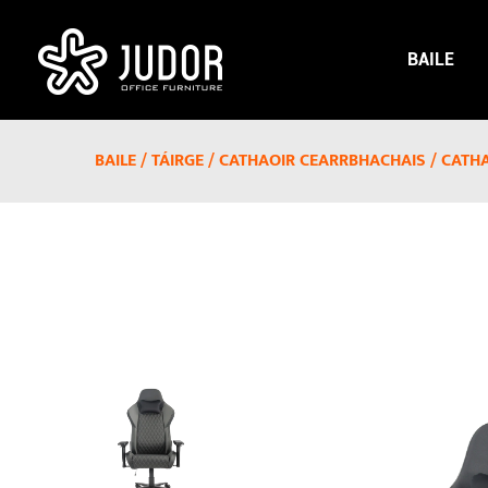
BAILE
BAILE
/
TÁIRGE
/
CATHAOIR CEARRBHACHAIS
/
CATHA