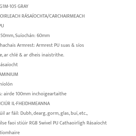
 G1M-105 GRAY
HAOIRLEACH RÁSAÍOCHTA/CARCHAIRMEACH
PU
s: 50mm, Suíochán: 60mm
hachais Armrest: Armrest PU suas & síos
, ar chlé & ar dheis inaistrithe.
Rásaíocht
LAMINIUM
 níolón
s: airde 100mm inchoigeartaithe
EICIÚR IL-FHEIDHMEANNA
il ar fáil: Dubh, dearg, gorm, glas, buí, etc.,
lse faoi stiúir RGB Swivel PU Cathaoirligh Rásaíocht
 Ríomhaire