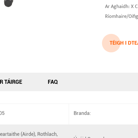
Ar Aghaidh: X 
Ríomhaire/Oifig
TÉIGH I DT
R TÁIRGE
FAQ
05
Branda:
eartaithe (Airde), Rothlach,