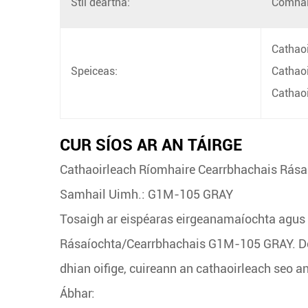
Stíl deartha:
Comhai
Cathaoi
Speiceas:
Cathaoi
Cathaoi
CUR SÍOS AR AN TÁIRGE
Cathaoirleach Ríomhaire Cearrbhachais Rása
Samhail Uimh.: G1M-105 GRAY
Tosaigh ar eispéaras eirgeanamaíochta agus t
Rásaíochta/Cearrbhachais G1M-105 GRAY. Dear
dhian oifige, cuireann an cathaoirleach seo a
Ábhar: