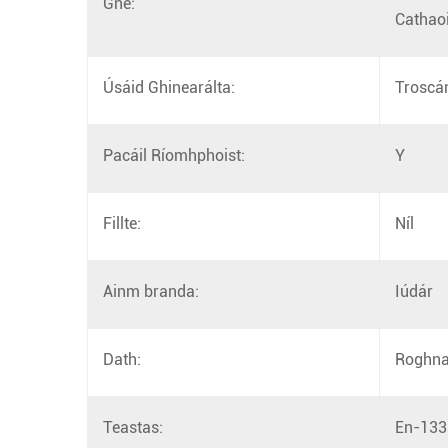
Gné:
Cathao
Úsáid Ghinearálta:
Troscá
Pacáil Ríomhphoist:
Y
Fillte:
Níl
Ainm branda:
Iúdár
Dath:
Roghn
Teastas:
En-133