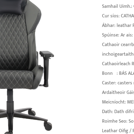
Samhail Uimh.:
Cur síos: CAT
Ábhar: leathar 
Spúinse: Ar ai
Cathaoir cearrb
inchoigeartaithe
Cathaoirleach 
Bonn
: BÁS A
Caster: casters
Ardaitheoir Gái
Meicníocht: M
Dath: Dath difriú
Roimhe Seo: Soi
Leathar Oifig /