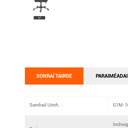
SONRAÍ TÁIRGE
PARAIMÉADAI
Samhail Uimh. :
G1M-1
Inchoig