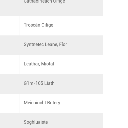
Cathaoirleach Oifige
Troscán Oifige
Syntnetec Leane, Fíor
Leathar, Miotal
G1m-105 Liath
Meicníocht Butery
Soghluaiste